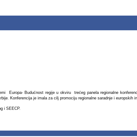
temi Europa- Budućnost regije u okviru trećeg panela regionalne konferenci
je. Konferencija je imala za cilj promociju regionalne saradnje i europskih in
ung i SEECP.