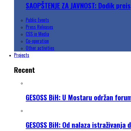
SAOPŠTENJE ZA JAVNOST: Dodik preisp
Public Events
Press Releases
CSS in Media
Co-operation
Other activities
Projects
Recent
GESOSS BiH: U Mostaru održan forum „
GESOSS BiH: Od nalaza istraživanja 