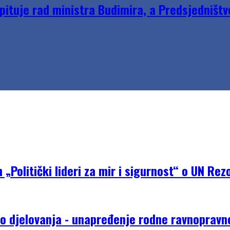
ituje rad ministra Budimira, a Predsjedništv
Politički lideri za mir i sigurnost“ o UN Rezo
do djelovanja - unapređenje rodne ravnopravno