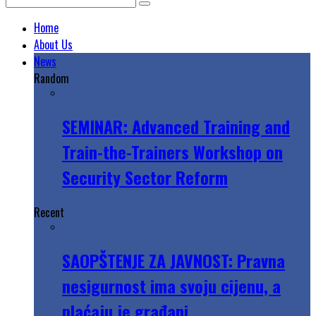
Home
About Us
News
Random
SEMINAR: Advanced Training and
Train-the-Trainers Workshop on
Security Sector Reform
Recent
SAOPŠTENJE ZA JAVNOST: Pravna
nesigurnost ima svoju cijenu, a
plaćaju je građani