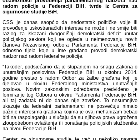
obaveznosti provođenja parlamentarnog nadzora nad
radom policije u Federaciji BiH, tvrde iz Centra za
sigurnosne studije BiH.
CSS je danas saopćio da nedostatak političke volje ili
provođenje uskostranačkih interesa ne može i ne smije biti
razlog za iskazani dvogodišnji demokratski deficit unutar
policijskog sektora koji se ogleda u neimenovanju novih
članova Nezavisnog odbora Parlamenta Federacije BiH,
odnosno tijela koje u ime građana provodi demokratski
nadzor nad radom federalne policije.
“Također, podsjećamo da je stupanjem na snagu Zakona o
unutrašnjim poslovima Federacije BiH u oktobru 2014.
godine prestao s radom Odbor za žalbe građana koji je
djelovao u okviru Federalnog ministarstva unutrašnjih
poslova. Novim zakonskim odredbama predviđeno je
formiranje tog Odbora u okviru Parlamenta Federacije BiH,
ali taj zadatak ni do danas nije završen. To nesumnjivo
ukazuje da federalni parlamentarci ne posvećuju nimalo
pažnje interesima građana kojima je ovaj mehanizam trebao
biti na raspolaganju u slučaju da su njihova prava ugrožena
zloupotrebom ovlaštenja ili ponašanja policijskih službenika
na nivou Federacije BiH.
Centar za sigurnosne studije je već u nekoliko navrata