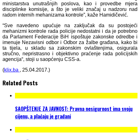
ministarstva unutrašnjih poslova, kao i provedbe mjera
disciplinke komisije, a što je veliki značaj u nadzoru nad
radom internih mehanizama kontrole”, kaže Hamidičević.
“Sve navedeno upućuje na zaključak da su postojeći
mehanizmi kontrole rada policije nedostatni i da je potrebno
da Parlament Federacije BiH ispoštuje zakonske odredbe i
imenuje Nezavisni odbor i Odbor za žalbe građana, kako bi
ta tijela, u skladu sa zakonskim ovlaštenjima, osigurala
stručno, nepristrasno i objektivno praćenje rada policijskih
agencija“, stoji u saopćenju CSS-a.
(
klix.ba
, 25.04.2017.)
Related Posts
SAOPŠTENJE ZA JAVNOST: Pravna nesigurnost ima svoju
cijenu, a plaćaju je građani