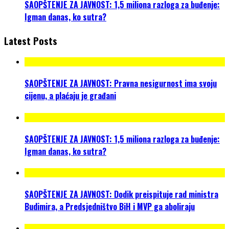
SAOPŠTENJE ZA JAVNOST: 1,5 miliona razloga za buđenje:
Igman danas, ko sutra?
Latest Posts
SAOPŠTENJE ZA JAVNOST: Pravna nesigurnost ima svoju
cijenu, a plaćaju je građani
SAOPŠTENJE ZA JAVNOST: 1,5 miliona razloga za buđenje:
Igman danas, ko sutra?
SAOPŠTENJE ZA JAVNOST: Dodik preispituje rad ministra
Budimira, a Predsjedništvo BiH i MVP ga aboliraju