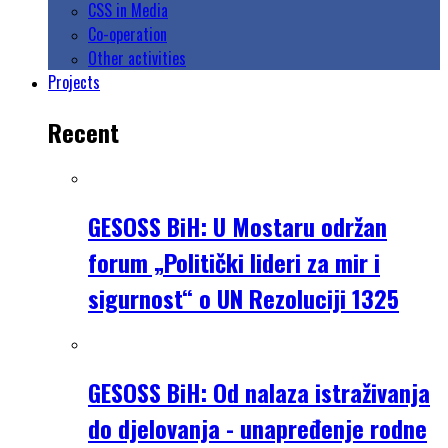
CSS in Media
Co-operation
Other activities
Projects
Recent
GESOSS BiH: U Mostaru održan
forum „Politički lideri za mir i
sigurnost“ o UN Rezoluciji 1325
GESOSS BiH: Od nalaza istraživanja
do djelovanja - unapređenje rodne