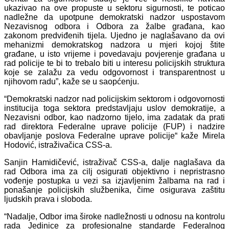
ukazivao na ove propuste u sektoru sigurnosti, te poticao
nadležne da upotpune demokratski nadzor uspostavom
Nezavisnog odbora i Odbora za žalbe građana, kao
zakonom predviđenih tijela. Ujedno je naglašavano da ovi
mehanizmi demokratskog nadzora u mjeri kojoj štite
građane, u isto vrijeme i povedavaju povjerenje građana u
rad policije te bi to trebalo biti u interesu policijskih struktura
koje se zalažu za vedu odgovornost i transparentnost u
njihovom radu”, kaže se u saopćenju.
“Demokratski nadzor nad policijskim sektorom i odgovornosti
institucija toga sektora predstavljaju uslov demokratije, a
Nezavisni odbor, kao nadzorno tijelo, ima zadatak da prati
rad direktora Federalne uprave policije (FUP) i nadzire
obavljanje poslova Federalne uprave policije“ kaže Mirela
Hodović, istraživačica CSS-a.
Sanjin Hamidičević, istraživač CSS-a, dalje naglašava da
rad Odbora ima za cilj osigurati objektivno i nepristrasno
vođenje postupka u vezi sa izjavljenim žalbama na rad i
ponašanje policijskih službenika, čime osigurava zaštitu
ljudskih prava i sloboda.
“Nadalje, Odbor ima široke nadležnosti u odnosu na kontrolu
rada Jedinice za profesionalne standarde Federalnog