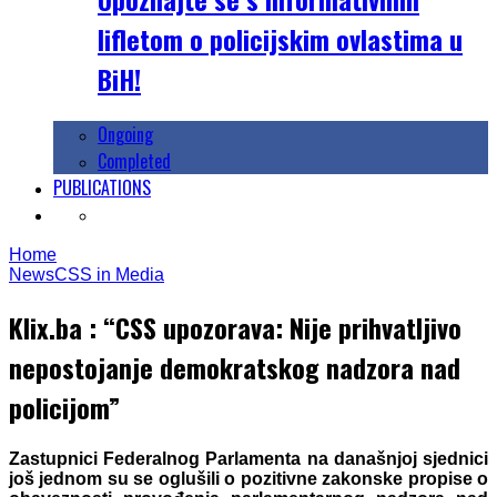
lifletom o policijskim ovlastima u
BiH!
Ongoing
Completed
PUBLICATIONS
Home
News
CSS in Media
Klix.ba : “CSS upozorava: Nije prihvatljivo
nepostojanje demokratskog nadzora nad
policijom”
Zastupnici Federalnog Parlamenta na današnjoj sjednici
još jednom su se oglušili o pozitivne zakonske propise o