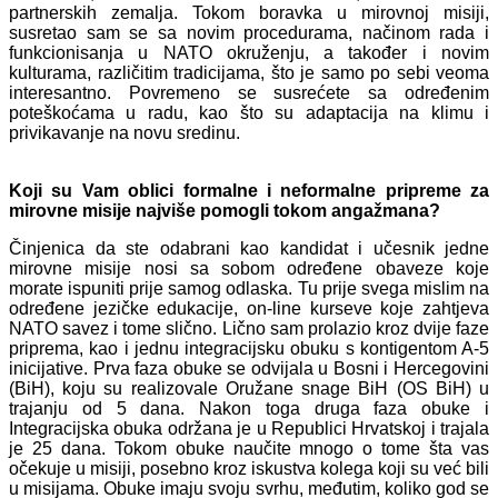
partnerskih zemalja. Tokom boravka u mirovnoj misiji,
susretao sam se sa novim procedurama, načinom rada i
funkcionisanja u NATO okruženju, a također i novim
kulturama, različitim tradicijama, što je samo po sebi veoma
interesantno. Povremeno se susrećete sa određenim
poteškoćama u radu, kao š
to su adaptacija na klimu i
privikavanje na novu sredinu.
Koji su Vam oblici formalne i neformalne pripreme za
mirovne misije najviše pomogli tokom angažmana?
Činjenica da ste odabrani kao kandidat i učesnik jedne
mirovne misije nosi sa sobom određene obaveze koje
morate ispuniti prije samog odlaska. Tu prije svega mislim na
određene jezičke edukacije, on-line kurseve koje zahtjeva
NATO savez i tome slično. Lično sam prolazio kroz dvije faze
priprema, kao i jednu integracijsku obuku s kontigentom A-5
inicijative. Prva faza obuke se odvijala u Bosni i Hercegovini
(BiH), koju su realizovale Oružane snage BiH (OS BiH) u
trajanju od 5 dana. Nakon toga druga faza obuke i
Integracijska obuka održana je u Republici Hrvatskoj i trajala
je 25 dana. Tokom obuke naučite mnogo o tome šta vas
očekuje u misiji, posebno kroz iskustva kolega koji su već bili
u misijama. Obuke imaju svoju svrhu, međutim, koliko god se