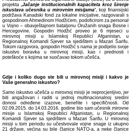
projekta „
Jačanje institucionalnih kapaciteta kroz širenje
iskustava učesnika u mirovnim misijama
“, koji finansijski
podržava Kanadski fond za lokalne inicijative, razgovarali s
gospodinom Ahmedinom Hodžićem, podoficirom za personal
u Vojno – obavještajnom bataljonu Oružanih snaga Bosne i
Hercegovine. Gospodin Hodžić proveo je 6 mjeseci u
mirovnoj misiji u Islamskoj Republici Afganistan, u
Regionalnoj Komandi Sjever sa sjedištem u Mazari Šarifu.
Tokom razgovora, gospodin Hodžić s nama je podijelio svoje
iskustvo boravka u mirovnoj misiji, kao i prednosti i
poteškoće s kojima se suočavao tokom učešća.
Gdje i koliko dugo ste bili u mirovnoj misiji i kakvo je
Vaše generalno iskustvo?
Samo iskustvo učešća u mirovnoj misiji je neprocjenljivo, jer
biti angažovan i raditi u jednoj multinacionalnoj sredini
donosi određene izazove, benefite i specifičnosti. Od
02.09.2015. do 14.03.2016. godine bio sam učesnik mirovne
misije u Islamskoj Republici Afganistan, u Regionalnoj
Komandi Sjever sa sjedištem u Mazari Šarifu. U mirovnoj
misiji u tom periodu su učestvovale vojne snage iz ukupno
21 države, većina su bile članice NATO-a, a neke članice