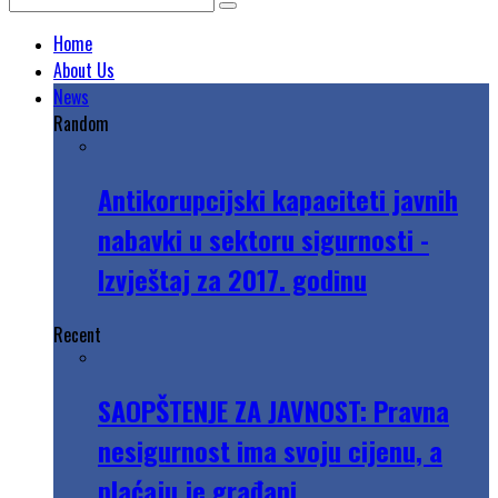
Home
About Us
News
Random
Antikorupcijski kapaciteti javnih
nabavki u sektoru sigurnosti -
Izvještaj za 2017. godinu
Recent
SAOPŠTENJE ZA JAVNOST: Pravna
nesigurnost ima svoju cijenu, a
plaćaju je građani