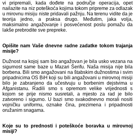
vi pripremali, kada dođete na područje operacija, opet
nailazite na niz poteškoća kojima tokom pripreme za odlazak
u mirovnu misiju niste pridavali pažnju. Na terenu vidite da je
teorija jedno, a praksa drugo. Međutim, jaka volja,
maksimalno angažovanje i posvećenost poslu pomažu da
lakše prebrodite sve prepreke.
Opišite nam Vaše dnevne radne zadatke tokom trajanja
misije?
Dužnost na kojoj sam bio angažovan je bila usko vezana na
sigurnost same baze u Mazari Šerifu. Naša misija nije bila
borbena. Bili smo angažovani na štabskim dužnostima i svim
pripadnicima OS BiH koji su bili angažovani u mirovnoj misiji
bilo je zabranjeno da učestvuju u borbenim dejstvima u
Afganistanu. Radili smo s opremom velike vrijednosti s
kojom se prije nismo susretali, a mjesto za rad je bilo
zatvoreno i sigurno. U bazi smo svakodnevno morali nositi
vojničku uniformu, oznake čina, prezimena i pripadnosti
oružanim snagama.
Koje su to prednosti i poteškoće boravka u mirovnoj
misiji?