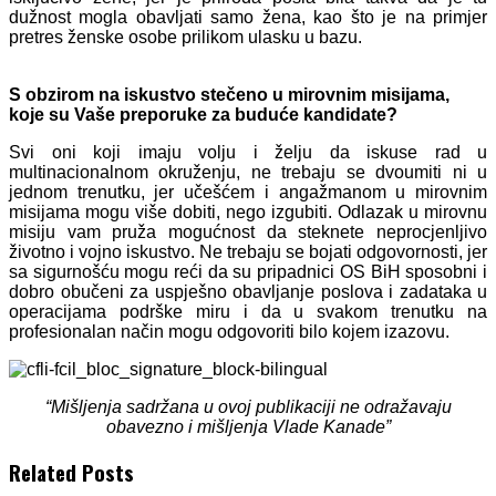
dužnost mogla obavljati samo žena, kao što je na primjer
pretres ženske osobe prilikom ulasku u bazu.
S obzirom na iskustvo stečeno u mirovnim misijama,
koje su Vaše preporuke za buduće kandidate?
Svi oni koji imaju volju i želju da iskuse rad u
multinacionalnom okruženju, ne trebaju se dvoumiti ni u
jednom trenutku, jer učešćem i angažmanom u mirovnim
misijama mogu više dobiti, nego izgubiti. Odlazak u mirovnu
misiju vam pruža mogućnost da steknete neprocjenljivo
životno i vojno iskustvo. Ne trebaju se bojati odgovornosti, jer
sa sigurnošću mogu reći da su pripadnici OS BiH sposobni i
dobro obučeni za uspješno obavljanje poslova i zadataka u
operacijama podrške miru i da u svakom trenutku na
profesionalan način mogu odgovoriti bilo kojem izazovu.
“Mišljenja sadržana u ovoj publikaciji ne odražavaju
obavezno i mišljenja Vlade Kanade”
Related Posts