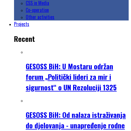
CSS in Media
Co-operation
Other activities
Projects
Recent
GESOSS BiH: U Mostaru održan
forum „Politički lideri za mir i
sigurnost“ o UN Rezoluciji 1325
GESOSS BiH: Od nalaza istraživanja
do djelovanja - unapređenje rodne