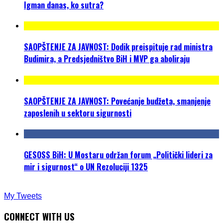
Igman danas, ko sutra?
SAOPŠTENJE ZA JAVNOST: Dodik preispituje rad ministra
Budimira, a Predsjedništvo BiH i MVP ga aboliraju
SAOPŠTENJE ZA JAVNOST: Povećanje budžeta, smanjenje
zaposlenih u sektoru sigurnosti
GESOSS BiH: U Mostaru održan forum „Politički lideri za
mir i sigurnost“ o UN Rezoluciji 1325
My Tweets
CONNECT WITH US