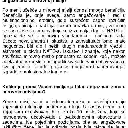
angažmana u mirovnoj misiji?
Po meni, učešće u mirovnoj misiji donosi mnogo beneficija.
Beneficija je, prije svega, samo angažovanje i rad u
multinacionalnoj sredini, gdje susrećete osobe različitih
religija, običaja i tradicija. Tokom boravka u misiji, većinom
se susrećete s osobama koje su iz zemalja članica NATO-a i
upoznajete se s njihovim standardima i načinom rada.
Stičete nova znanja i iskustva, a zahvaljujući tome imate
mogućnost biti dio i nekih drugih međunarodnih vježbi i
aktivnosti u okviru NATO-a. Iskustvo i znanje, koje nakon
završetka mirovne misije ponesete sa sobom kući, možete
adekvatno iskoristiti i prilagoditi svakodnevnim obavezama u
svojoj jedinici. Također, pruža se i moguć
nost napredovanja i
izgradnje profesionalne karijere.
Koliko je prema Vašem mišljenju bitan angažman žena u
mirovnim misijama?
Žene u misiji se ni u jednom trenutku ne osjećaju manje
vrijednima niti imaju podređenu ulogu. U sastavu jedinice u
kojoj sam učestvovao, bilo je oko 10 posto žena koje su
ravnopravno učestvovale u svakodnevnim obavezama i
zadacima. Na pojedinim pozicijama bile su angažovane
isključivo žene, jer je priiroda posla bila takva da je tu