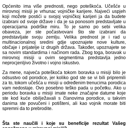
Općenito ima više prednosti, nego poteškoća. Učešće u
mirovnoj misiji je vrhunac vojničke karijere. Najveći uspjeh
koji možete postići u svojoj vojničkoj karijeri ja da budete
izabrani od svoje države i da je sa ponosom predstavljate u
operacijama podrške miru. To je samo po sebi velika
obaveza, jer ste počastvovani što ste izabrani da
predstavljate svoju zemlju. Velika prednost je i rad u
multinacionalnoj sredini gdje upoznajete nove kulture,
običaje i prijatelje iz drugih država. Također, upoznajete se
sa novim standardima i načinom rada. Zbog toga, boravak u
mirovnoj misiji u ovim segmentima predstavlja jedno
neprocjenljivo životno i vojno iskustvo.
Za mene, najveća poteškoća tokom boravka u misiji bilo je
odsustvo od porodice, jer koliko god ste se vi bili pripremili
za to, tokom učešća u misiji u određenim trenucima porodica
vam nedostaje. Ovo posebno teško pada u početku. Ako u
periodu boravka u misiji imate neke značajne datume koje
ste kod kuće obilježavali s članovima porodice, u takvim
danima ste povučeni i potiš
teni, ali kao vojnik morate biti
spremni da to prebrodite.
Šta ste naučili i koje su beneficije rezultat Vašeg