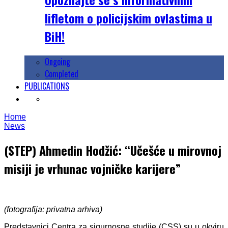
lifletom o policijskim ovlastima u
BiH!
Ongoing
Completed
PUBLICATIONS
Home
News
(STEP) Ahmedin Hodžić: “Učešće u mirovnoj
misiji je vrhunac vojničke karijere”
(fotograf
ija: privatna arhiva)
Predstavnici Centra za sigurnosne studije (CSS) su u okviru