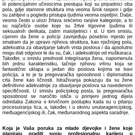
ili potencijalnim učiniocima prestupa koji su pripadnici oba
pola, gdje starosne struktura ima veoma širok raspon i gdje
su zahtjevi u pogledu pristupa ljudima veoma osjetljivi. Dalje,
veoma često u ulozi žrtava srećemo ranjive kategorije, a to
su najčešće osobe koje su žrtve trgovine ljudima ili
seksualnih delikata, zatim maloljetnici i sl. U tom smislu,
cijenim da žene u policiji zavrijeđuju posebno mjesto jer
smatram da je upravo njihova struktura, kao nježnijeg pola,
adekvatna za obavljanje takvih vrsta poslova i da apsolutno
mogu dati odgovor te da su, čak, i adekvatnije od muškaraca.
Također, u smislu prednosti integrisanja žena, napomenula
bih jednu karakteristiku, tačnije njihovu vrlinu koja se
fantastično uklapa u jedan dio poslova kojima se bavi
policija, a to je ta pregovaračka sposobnost i diplomatska
crta žene kao ličnosti. Istraživanja pokazuju da su žene
definitivno adekvatnije za obavljanje poslova sa navedenom
specifičnosti. U smislu policijskog posla, ta pregovaračka
sposobnost se naročito ističe u primjeni jednog dijela
odredaba Zakona o krivičnom postupku kada su u pitanju
procesuiranja lica, a, također, i u okviru unutaragencijskog,
međuagencijskog ili, čak, međunarodnog aspekta saradnje.
Koja je Vaša poruka za mlade djevojke i žene koje
planiraju graditi svoju profesionalnu karijeru u