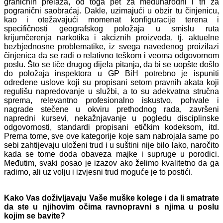
graničnih prelaza, od toga pet za međunarodni i tri za
pogranični saobraćaj. Dakle, uzimajući u obzir tu činjenicu,
kao i otežavajući momenat konfiguracije terena i
specifičnosti geografskog položaja u smislu ruta
krijumčerenja narkotika i akciznih proizvoda, tj. aktuelne
bezbjednosne problematike, iz svega navedenog proizilazi
činjenica da se radi o relativno teškom i veoma odgovornom
poslu. Što se tiče drugog dijela pitanja, da bi se uopšte došlo
do položaja inspektora u GP BiH potrebno je ispuniti
određene uslove koji su propisani setom pravnih akata koji
regulišu napredovanje u službi, a to su adekvatna stručna
sprema, relevantno profesionalno iskustvo, pohvale i
nagrade stečene u okviru prethodnog rada, završeni
napredni kursevi, nekažnjavanje u pogledu disciplinske
odgovornosti, standardi propisani etičkim kodeksom, itd.
Prema tome, sve ove kategorije koje sam nabrojala same po
sebi zahtijevaju uloženi trud i u suštini nije bilo lako, naročito
kada se tome doda obaveza majke i supruge u porodici.
Međutim, svaki posao je izazov ako želimo kvalitetno da ga
radimo, ali uz volju i izvjesni trud moguće je to postići.
Kako Vas doživljavaju Vaše muške kolege i da li smatrate
da ste u njihovim očima ravnopravni s njima u poslu
kojim se bavite?