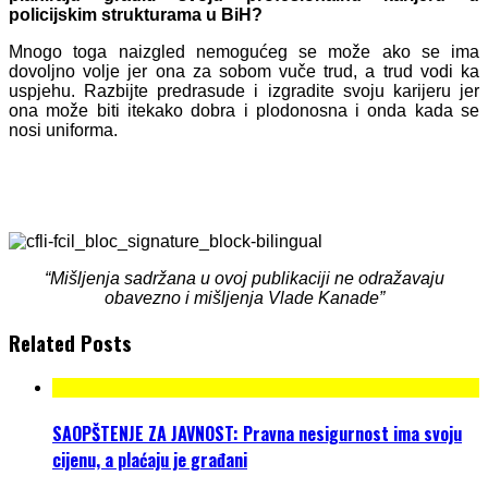
policijskim strukturama u BiH?
Mnogo toga naizgled nemogućeg se može ako se ima
dovoljno volje jer ona za sobom vuče trud, a trud vodi ka
uspjehu. Razbijte predrasude i izgradite svoju karijeru jer
ona može biti itekako dobra i plodonosna i onda kada se
nosi uniforma.
“Mišljenja sadržana u ovoj publikaciji ne odražavaju
obavezno i mišljenja Vlade Kanade”
Related Posts
SAOPŠTENJE ZA JAVNOST: Pravna nesigurnost ima svoju
cijenu, a plaćaju je građani