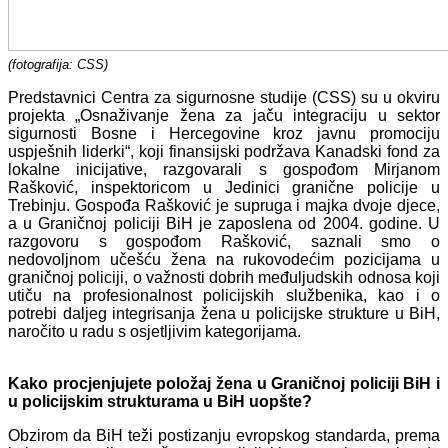
(fotografija: CSS)
Predstavnici Centra za sigurnosne studije (CSS) su u okviru
projekta „Osnaživanje žena za jaču integraciju u sektor
sigurnosti Bosne i Hercegovine kroz javnu promociju
uspješnih liderki“, koji finansijski podržava Kanadski fond za
lokalne inicijative, razgovarali s gospođom Mirjanom
Rašković, inspektoricom u Jedinici granične policije u
Trebinju. Gospođa Rašković je supruga i majka dvoje djece,
a u Graničnoj policiji BiH je zaposlena od 2004. godine. U
razgovoru s gospođom Rašković, saznali smo o
nedovoljnom učešću žena na rukovodećim pozicijama u
graničnoj policiji, o važnosti dobrih međuljudskih odnosa koji
utiču na profesionalnost policijskih službenika, kao i o
potrebi daljeg integrisanja žena u policijske strukture u BiH,
naročito u radu s osjetljivim kategorijama.
Kako procjenjujete položaj žena u Graničnoj policiji BiH i
u policijskim strukturama u BiH uopšte?
Obzirom da BiH teži postizanju evropskog standarda, prema