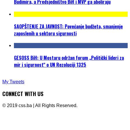
Budimira, a Predsjedništvo BiH i MVP ga aboliraju
SAOPŠTENJE ZA JAVNOST: Povećanje budžeta, smanjenje
zaposlenih u sektoru sigurnosti
GESOSS BiH: U Mostaru održan forum „Politički lideri za
mir i sigurnost“ o UN Rezoluciji 1325
My Tweets
CONNECT WITH US
© 2019 css.ba | All Rights Reserved.