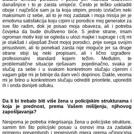
današnjice i to je zaista umijeće. Često je teško uskladiti
oboje i najčešće sam ja ta koja otrpim, prosto izvlačim neki
maksimum iz sebe, ali to je moj zadatak i moja misija jer je
emotivna satisfakcija koju crpim iz porodice moj generator za
sve što radim, dok je posao moja obaveza, ali i potreba
čovjeka da bude društveno biće. S jedne strane, imam
ogroman motiv koji se ogleda u ulozi majke i supruge i cilj mi
je olakšati i uljepšati život mojoj porodici, prije svega svojim
prisustvom, ali to ponekad zaista nije moguće jer sa druge
strane stoji taj neki propisani, ali i lično izgrađeni
profesionalni standard kojem težim. Međutim, te
problematične situacije rješavam pojedinačno, svaka je
slučaj za sebe i u svakom konkretnom slučaju cijenim i
vagam gdje mi je bitnije da dam veći doprinos. Dakle, veoma
mi je bitno u konkretnom slučaju odrediti prioritete, uporediti
ih i onda donijeti odluku.
Da li bi trebalo biti više žena u policijskim strukturama i
koja je prednost, prema Vašem mišljenju, njihovog
zapošljavanja?
Nesporna je potreba integrisanja žena u policijske strukture,
samim tim što policijski posao u osnovi ima za zadatak
primjenu preventivnih i represivnih mjera prema učiniocima