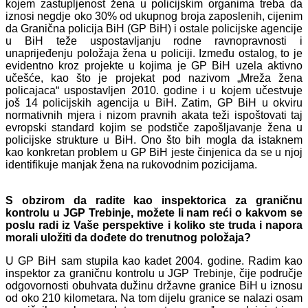
kojem zastupljenost žena u policijskim organima treba da
iznosi negdje oko 30% od ukupnog broja zaposlenih, cijenim
da Granična policija BiH (GP BiH) i ostale policijske agencije
u BiH teže uspostavljanju rodne ravnopravnosti i
unaprijeđenju položaja žena u policiji. Između ostalog, to je
evidentno kroz projekte u kojima je GP BiH uzela aktivno
učešće, kao što je projekat pod nazivom „Mreža žena
policajaca“ uspostavljen 2010. godine i u kojem učestvuje
još 14 policijskih agencija u BiH. Zatim, GP BiH u okviru
normativnih mjera i nizom pravnih akata teži ispoštovati taj
evropski standard kojim se podstiče zapošljavanje žena u
policijske strukture u BiH. Ono što bih mogla da istaknem
kao konkretan problem u GP BiH jeste činjenica da se u njoj
identifikuje manjak žena na rukovodnim pozicijama.
S obzirom da radite kao inspektorica za graničnu
kontrolu u JGP Trebinje, možete li nam reći o kakvom se
poslu radi iz Vaše perspektive i koliko ste truda i napora
morali uložiti da dođete do trenutnog položaja?
U GP BiH sam stupila kao kadet 2004. godine. Radim kao
inspektor za graničnu kontrolu u JGP Trebinje, čije područje
odgovornosti obuhvata dužinu državne granice BiH u iznosu
od oko 210 kilometara. Na tom dijelu granice se nalazi osam