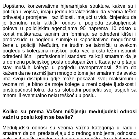
Uopšteno, konzervativne hijerarhijske strukture, kakve su i
policija i vojska, imaju jednu karakteristiku da veoma teško
prihvataju promjene i različitosti. Imajući u vidu činjenicu da
je trenutno neki faktički odnos u pogledu zastupljenosti
polova u policijskim agencijama 90 naprema 10 odsto u
korist muškaraca, samim tim formiraju se određeni klišei i
predrasude u pogledu sumnje u kapacitativne mogućnosti
žene u policiji. Međutim, ne trudim se takmičiti u svakom
pogledu s kolegama muškog pola, već prosto težim ispuniti
određeni lični i profesionalni standard za koji smatram da je
u domenu policijskog posla dostupan ženi. Kada je u pitanju
stav muških kolega u pogledu ravnopravnosti, želim da
kažem da ne razmišljam mnogo o tome jer smatram da svako
ima svoju disciplinu gdje može pokazati svoj maksimum i
veoma mi je bitno da moje kolege u meni osjete ljudskost i
pristupačnost toliku da su slobodni podijeliti svoj uspjeh sa
mnom ili eventualno neku teškoću u poslu.
Koliko su prema Vašem mišljenju međuljudski odnosi
važni u poslu kojim se bavite?
Međuljudski odnosi su veoma važna kategorija u radu i
smatram da oni predstavljaju dio radnog ambijenta, odnosno
neki psihološki prostor za djelovanje uopšte. To je kategorija