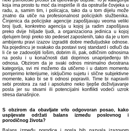
koja ima prosto tu moć da inspiriše ili da opstruiše čovjeka u
radu, a, samim tim, i policajca, tako da u tom dijelu može
znatno da utiče na profesionalnost policijskih službenika.
Činjenica da policijske agencije zapošljavaju veoma veliki
broj ljudi, konkretno agencija u kojoj ja radim zapošljava
preko dvije hiljade ljudi, a organizaciona jedinica u kojoj
djelujem broji preko sto pedeset zaposlenih, tako da je u tom
ambijentu pravi izazov izgraditi dobre međuljudske odnose.
Na pojedincu je svakako da postavi svoj standard i odluči da
li će se zadovoljiti lošim, dobrim ili, pak, odličnim odnosima
na poslu i u konačnosti dati doprinos unaprijeđenju tih
odnosa. Obzirom da je svaki odnos minimalno dvostrana
kategorija, svi mi možemo da utičemo i u datom momentu
pomjerimo kriterijume, isključimo sujetu i slične subjektivne
momente, kako bi se ti odnosi popravili. Time bi napravili
sebi prostora za rad i apsolutno neko ljepše doživljavanje
posla jer su stvarni ili potencijalni konflikti vodeći uzrok
stresa današnjice.
S obzirom da obavljate vrlo odgovoran posao, kako
uspijevate održati balans između poslovnog i
porodičnog života?
Balans između porodice i posla bih nazvala izazovom