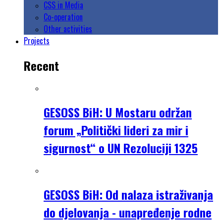
CSS in Media
Co-operation
Other activities
Projects
Recent
GESOSS BiH: U Mostaru održan
forum „Politički lideri za mir i
sigurnost“ o UN Rezoluciji 1325
GESOSS BiH: Od nalaza istraživanja
do djelovanja - unapređenje rodne