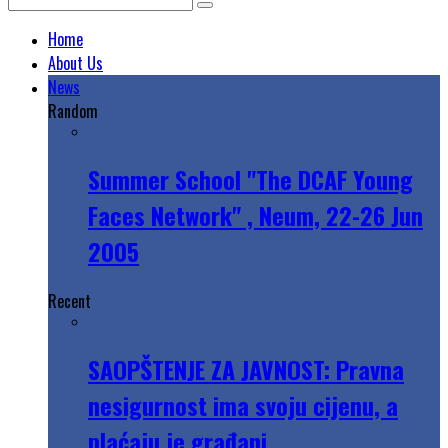
Home
About Us
News
Random
Summer School "The DCAF Young
Faces Network" , Neum, 22-26 Jun
2005
Recent
SAOPŠTENJE ZA JAVNOST: Pravna
nesigurnost ima svoju cijenu, a
plaćaju je građani